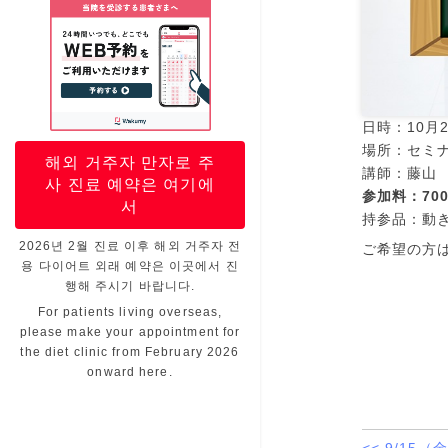
日時：10月2
場所：セミ
해외 거주자 만자로 주
講師：藤山
사 진료 예약은 여기에
参加料：70
서
持参品：動
2026년 2월 진료 이후 해외 거주자 전
ご希望の方
용 다이어트 외래 예약은 이곳에서 진
행해 주시기 바랍니다.
For patients living overseas,
please make your appointment for
the diet clinic from February 2026
onward here.
<< 9/1