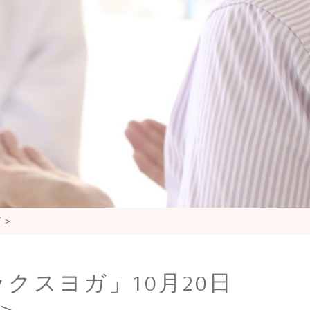
了＞
クスヨガ」10月20日
＞